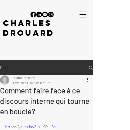
CHARLES
DROUARD
Post
charlesdrouard
1 avr. 2020
1 min de lecture
Comment faire face à ce
discours interne qui tourne
en boucle?
https://youtu.be/3_kuMPjLl6c