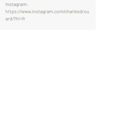
Instagram: 
https://www.instagram.com/charlesdrou
ard/?hl=fr
Youtube : 
https://www.youtube.com/channel/UCYU
qoIpODSatwmUxKOyC0-g
Posts récents
Voir tout