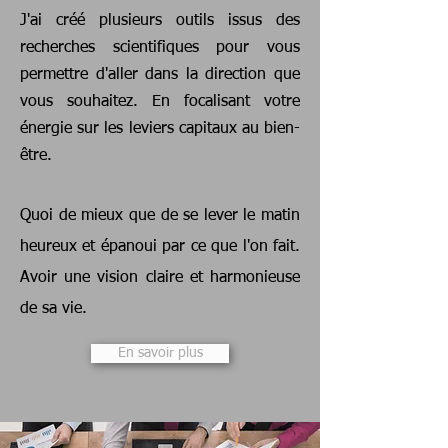
J'ai créé plusieurs outils issus des
recherches scientifiques pour vous
permettre d'aller dans la direction que
vous souhaitez. En focalisant votre
énergie sur les leviers capitaux au bien-
être.
Quoi de mieux que de se lever le matin
heureux et épanoui par ce que l'on fait.
Avoir une vision claire et harmonieuse
de sa vie.
En savoir plus