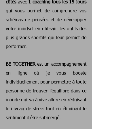
côtés
avec
1 coaching tous les 15 jours
qui vous permet de comprendre vos
schémas de pensées et de développer
votre mindset en utilisant les outils des
plus grands sportifs qui leur permet de
performer.
BE TOGETHER
est un accompagnement
en ligne où je vous booste
individuellement pour permettre à toute
personne de trouver l'équilibre dans ce
monde qui va à vive allure en réduisant
le niveau de stress tout en éliminant le
sentiment d'être submergé.