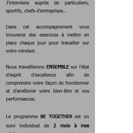
J'interviens auprès de particuliers,
sportifs, chefs d'entreprises
…
Dans cet accompagnement vous
trouverez des
exercices à mettre en
place chaque jour pour travailler sur
votre mindset.
Nous travaillerons
ENSEMBLE
sur l'état
d'esprit d'excellence afin de
comprendre votre façon de fonctionner
et d'améliorer votre bien-être et vos
performances.
L
e programme
BE TOGETHER
est un
suivi individuel de
2 mois à mes