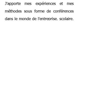
J'apporte mes expériences et mes
méthodes sous forme de conférences
dans le monde de l'entreprise, scolaire,
et sur scène afin que chacun puisse
utiliser pleinement ses capacités et
créer l'environnement permettant à
chacun d'être épanoui personnellement
et professionnellement.
J'ai créé des outils très simples à mettre
en place au quotidien pour performer
et avoir un mindset d'Excellence issu du
monde du sport de haut niveau.
J'apporte les clefs de la réussite sur des