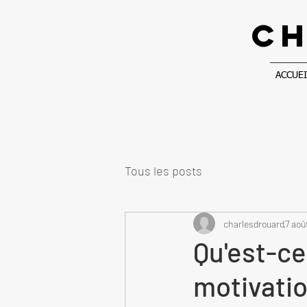
CH
ACCUEI
Tous les posts
charlesdrouard
7 aoû
Qu'est-ce
motivati