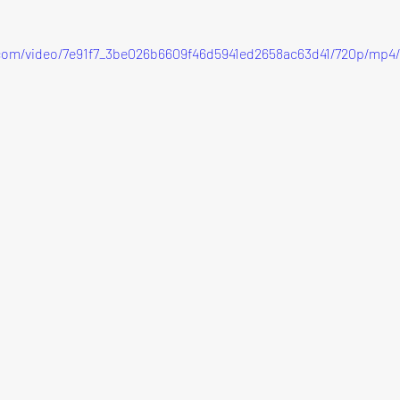
c.com/video/7e91f7_3be026b6609f46d5941ed2658ac63d41/720p/mp4/