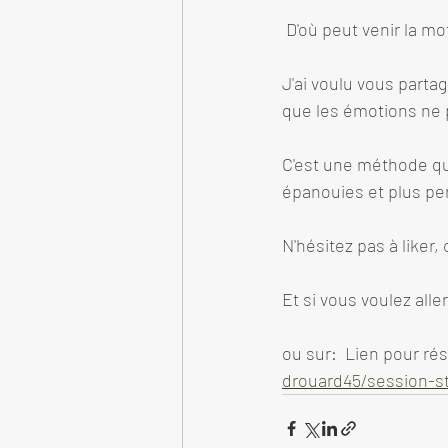
 D'où peut venir la mo
J'ai voulu vous parta
que les émotions ne 
C'est une méthode que
épanouies et plus pe
N'hésitez pas à liker
Et si vous voulez all
ou sur:  Lien pour rés
drouard45/session-s